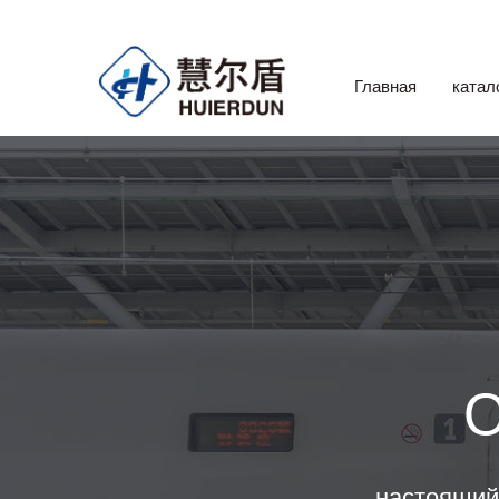
Главная
катал
О
настоящий