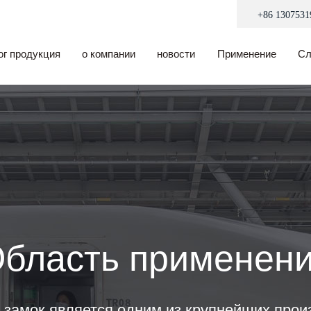
+86 1307531
ог продукция
о компании
новости
Применение
Сл
бласть применен
 замок является одним из крупнейших прои