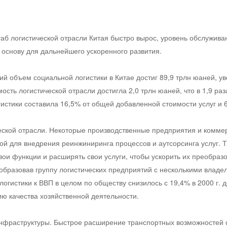
б логистической отрасли Китая быстро вырос, уровень обслуживан
 основу для дальнейшего ускоренного развития.
ий объем социальной логистики в Китае достиг 89,9 трлн юаней, ув
сть логистической отрасли достигла 2,0 трлн юаней, что в 1,9 раз
огистики составила 16,5% от общей добавленной стоимости услуг и 
ческой отрасли. Некоторые производственные предприятия и комм
ой для внедрения реинжиниринга процессов и аутсорсинга услуг. 
ои функции и расширять свои услуги, чтобы ускорить их преобраз
 образовав группу логистических предприятий с несколькими влад
гистики к ВВП в целом по обществу снизилось с 19,4% в 2000 г. д
ю качества хозяйственной деятельности.
инфраструктуры. Быстрое расширение транспортных возможностей 