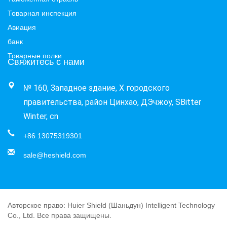
Товарная инспекция
Авиация
банк
Товарные полки
Свяжитесь с нами
№ 160, Западное здание, X городского 
правительства, район Цинхао, ДЭчжоу, SBitter 
Winter, cn
+86 13075319301
sale@heshield.com
Авторское право: Huier Shield (Шаньдун) Intelligent Technology
Co., Ltd. Все права защищены.