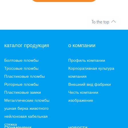
каталог продукция
о компании
Болтовые пломбы
Профиль компании
Тросовые пломбы
Корпоративная культура
Пластиковые пломбы
компания
Роторные пломбы
Внешний вид фабрики
Пластиковые замки
Честь компании
Металлические пломбы
изображение
ушная бирка животного
нейлоновая кабельная
стяжка
Применени
новости